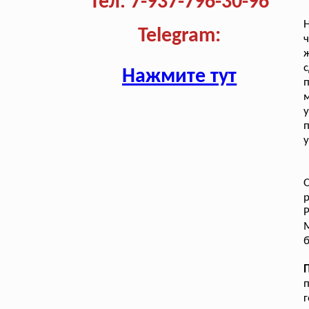
Тел. 7-937-796-30-96
Н
Telegram:
ч
ж
Нажмите тут
у
у
р
Р
М
б
п
г