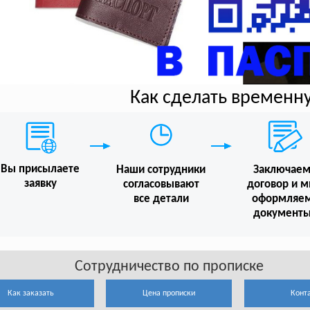
Как сделать временн
Вы присылаете
Наши сотрудники
Заключае
заявку
согласовывают
договор и 
все детали
оформляе
документ
Сотрудничество по прописке
Как заказать
Цена прописки
Конт