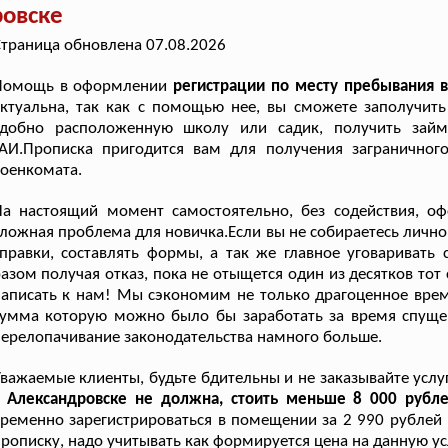
ровске
траница обновлена 07.08.2026
Помощь в оформлении
регистрации по месту пребывания 
ктуальна, так как с помощью нее, вы сможете заполучить
удобно расположенную школу или садик, получить займ
ГАИ.Прописка пригодится вам для получения заграничног
оенкомата.
На настоящий момент самостоятельно, без содействия, о
ложная проблема для новичка.Если вы не собираетесь лично 
правки, составлять формы, а так же главное уговаривать 
азом получая отказ, пока не отыщется один из десятков тот
аписать к нам! Мы сэкономим не только драгоценное время
сумма которую можно было бы заработать за время спуще
ерелопачивание законодательства намного больше.
важаемые клиенты, будьте бдительны и не заказывайте усл
в Александровске не должна, стоить меньше 8 000 рубл
ременно зарегистрироваться в помещении за 2 990 рублей ,
рописку, надо учитывать как формируется цена на данную ус