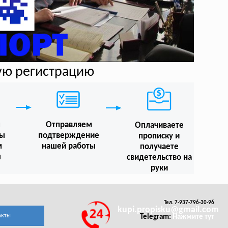
ую регистрацию
м
Отправляем
Оплачиваете
мы
подтверждение
прописку и
м
нашей работы
получаете
ы
свидетельство на
руки
Тел. 7-937-796-30-96
kupi.propisku@gmail.com
акты
Telegram:
Нажмите тут