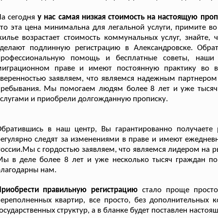
а сегодня
у нас самая низкая стоимость на настоящую про
то эта цена минимальна для легальной услуги, примите в
илье возрастает стоимость коммунальных услуг, знайте, 
сделают подлинную регистрацию в Александровске. Обра
профессиональную помощь и бесплатные советы, наши 
миграционном праве и имеют постоянную практику во 
веренностью заявляем, что являемся надежным партнером 
пребывания. Мы помогаем людям более 8 лет и уже тысяч
слугами и приобрели долгожданную прописку.
Обратившись в наш центр, Вы гарантированно получаете 
егулярно следят за изменениями в праве и имеют ежеднев
оссии.Мы с гордостью заявляем, что являемся лидером на р
ы в деле более 8 лет и уже несколько тысяч граждан по
лагодарны нам.
Приобрести правильную регистрацию
стало проще простог
ереполненных квартир, все просто, без дополнительных к
осударственных структур, а в бланке будет поставлен настоя