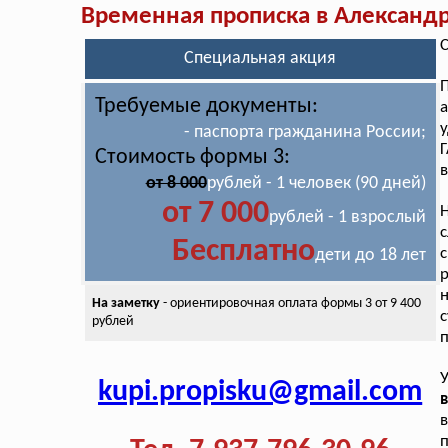
Временная прописка в Александ
С
Специальная акция
Требуемые документы:
а
- паспорта гражданина России;
Стоимость формы 3:
в
от 8 000
рублей - 1 человек (90 дней)
от 7 000
рублей - 1 взрослый
с
Бесплатно
с
дети до 18 лет
р
н
На заметку
- ориентировочная оплата
формы 3 от 9 400
рублей
п
У
kupi.propisku@gmail.com
в
п